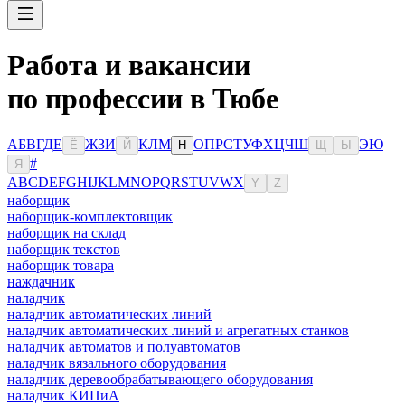
Работа и вакансии
по профессии в Тюбе
А
Б
В
Г
Д
Е
Ж
З
И
К
Л
М
О
П
Р
С
Т
У
Ф
Х
Ц
Ч
Ш
Э
Ю
Ё
Й
Н
Щ
Ы
#
Я
A
B
C
D
E
F
G
H
I
J
K
L
M
N
O
P
Q
R
S
T
U
V
W
X
Y
Z
наборщик
наборщик-комплектовщик
наборщик на склад
наборщик текстов
наборщик товара
наждачник
наладчик
наладчик автоматических линий
наладчик автоматических линий и агрегатных станков
наладчик автоматов и полуавтоматов
наладчик вязального оборудования
наладчик деревообрабатывающего оборудования
наладчик КИПиА