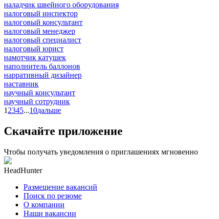
наладчик швейного оборудования
налоговый инспектор
налоговый консультант
налоговый менеджер
налоговый специалист
налоговый юрист
намотчик катушек
наполнитель баллонов
нарративный дизайнер
наставник
научный консультант
научный сотрудник
1
2
3
4
5
...
10
дальше
Скачайте приложение
Чтобы получать уведомления о приглашениях мгновенно
HeadHunter
Размещение вакансий
Поиск по резюме
О компании
Наши вакансии