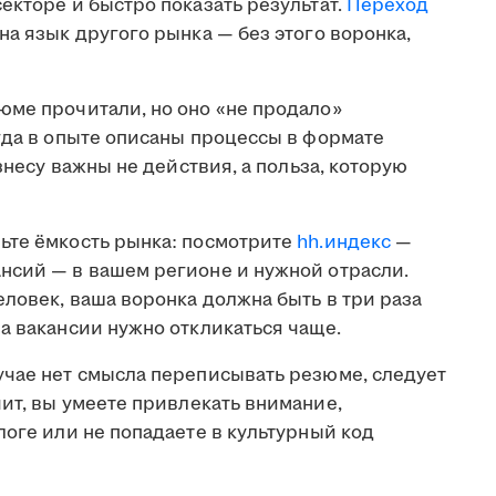
екторе и быстро показать результат.
Переход
на язык другого рынка — без этого воронка,
юме прочитали, но оно «не продало»
гда в опыте описаны процессы в формате
изнесу важны не действия, а польза, которую
те ёмкость рынка: посмотрите
hh.индекс
—
нсий — в вашем регионе и нужной отрасли.
еловек, ваша воронка должна быть в три раза
а вакансии нужно откликаться чаще.
учае нет смысла переписывать резюме, следует
чит, вы умеете привлекать внимание,
логе или не попадаете в культурный код