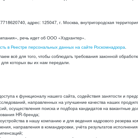
18620740, адрес: 125047, г. Москва, внутригородская территория
омпания», речь идет об ООО «Хэдхантер».
есть в Реестре персональных данных на сайте Роскомнадзора
.
аем всё для того, чтобы соблюдать требования законной обработ
, для которых вы их нам передали.
ступа к функционалу нашего сайта, содействия занятости и пред
следований, направленных на улучшение качества наших продуктов
ий, осуществления поиска и подбора кандидатов на вакантные дол
ования HR-бренда;
оустройства в нашу компанию и для ведения кадрового резерва ко
чения, направления в командировки, учёта результатов исполнени
омпенсаций;