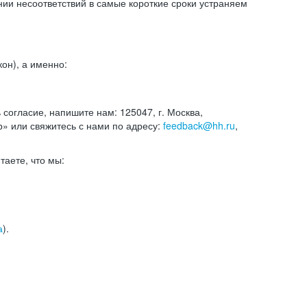
и несоответствий в самые короткие сроки устраняем
он), а именно:
ь согласие, напишите нам: 125047, г. Москва,
р» или свяжитесь с нами по адресу:
feedback@hh.ru
,
итаете, что мы:
а
).