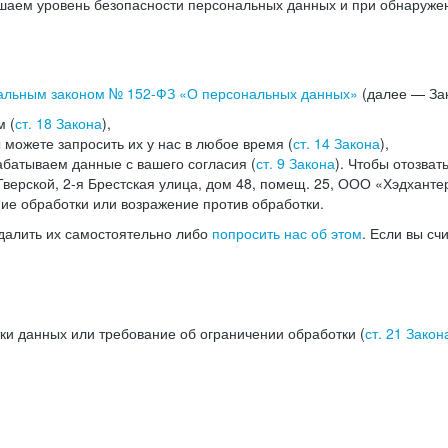
аем уровень безопасности персональных данных и при обнаружени
альным законом №
152-ФЗ
«О персональных данных»
(далее — Зак
м (
ст. 18 Закона
),
можете запросить их у нас в любое время (
ст. 14 Закона
),
абатываем данные с вашего согласия (
ст. 9 Закона
). Чтобы отозват
верской, 2-я Брестская улица, дом 48, помещ. 25, ООО «Хэдханте
ние обработки или возражение против обработки.
далить их самостоятельно либо
попросить нас об этом
. Если вы сч
ки данных или требование об ограничении обработки (
ст. 21 Закон