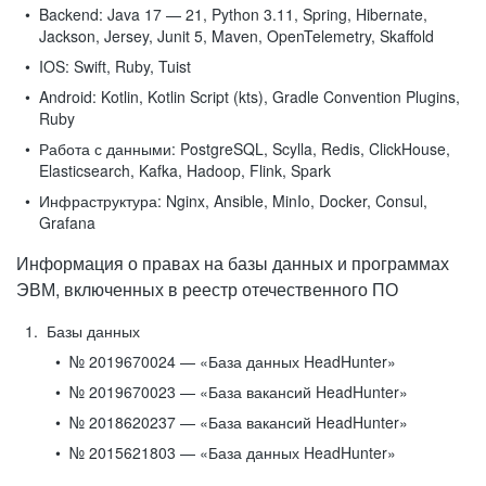
Backend:
Java 17 — 21, Python 3.11, Spring, Hibernate,
Jackson, Jersey, Junit 5, Maven, OpenTelemetry, Skaffold
IOS:
Swift, Ruby, Tuist
Android:
Kotlin, Kotlin Script (kts), Gradle Convention Plugins,
Ruby
Работа с данными:
PostgreSQL, Scylla, Redis, ClickHouse,
Elasticsearch, Kafka, Hadoop, Flink, Spark
Инфраструктура:
Nginx, Ansible, MinIo, Docker, Consul,
Grafana
Информация о правах на базы данных и программах
ЭВМ, включенных в реестр отечественного ПО
Базы данных
№ 2019670024 — «База данных HeadHunter»
№ 2019670023 — «База вакансий HeadHunter»
№ 2018620237 — «База вакансий HeadHunter»
№ 2015621803 — «База данных HeadHunter»