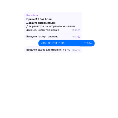
Бот-hh.ru
Привет! Я бот hh.ru.
Давайте знакомиться!
Для регистрации отправьте нам ваши
данные. Всего три шага :)
12:20
Введите номер телефона.
12:20
+935 33 763 01 95
12:20
Введите адрес электронной почты
12:20
alesya-pochta@ya.ru.
12:20
Введите ваше имя
12:20