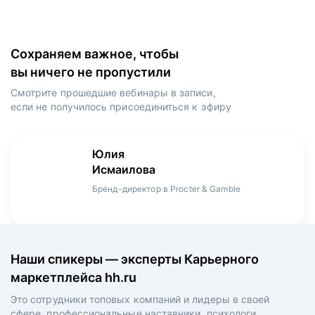
Сохраняем важное, чтобы
вы ничего не пропустили
Смотрите прошедшие вебинары в записи,
если не получилось присоединиться к эфиру
Игорь
Даниил
Юлия
Мария
Денис
Зуриев
Харламов
Исмаилова
Оборина
Мерзлов
Руководитель ИТ-проектов, международный
Head Product Manager в Ozon / ex-Huawei,
Бренд-директор в Procter & Gamble
Менеджер продукта в hh.ru
Креативный директор в XReady Lab, ex-КРОК
аэропорт Шереметьево, ex-Лукойл
Playrix
Наши спикеры — эксперты Карьерного
маркетплейса hh.ru
Это сотрудники топовых компаний и лидеры в своей
сфере, профессиональные наставники, психологи,