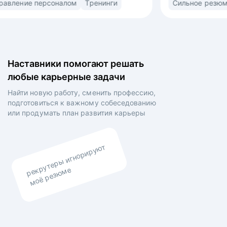
орт
Управление персоналом
Тренинги
ьная
(market/product fit) в найме. Знаю ожидания
рекрутеров, нанимающих менеджеров
овленных
и владельцев компаний. • Выстраиваю
сторителлинг в резюме и самопрезентации для
а на рынок
раскрытия вашей профессиональной личности •
Наставники помогают решать
ий •
Выравниваю ваши личные цели и планы
любые карьерные задачи
боты,
работодателя.
ыявления
Найти новую работу, сменить профессию,
роения
подготовиться к важному собеседованию
о итогам
или продумать план
развития карьеры
аказчиков
рекрутеры игнорируют
моё резюме