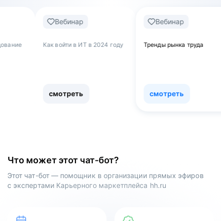
Вебинар
Вебинар
Веб
к войти в ИТ в 2024 году
Тренды рынка труда
Обнулять
как увол
работы и
сферу
смотреть
смотреть
смот
Что может этот чат-бот?
Этот чат-бот — помощник в организации прямых эфиров
с экспертами Карьерного маркетплейса hh.ru